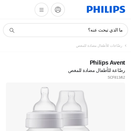
أيقونة
ما الذي تبحث عنه؟
دعم
البحث
رضّاعات للأطفال مضادة للمغص
Philips Avent
رضّاعة للأطفال مضادة للمغص
SCF813/62