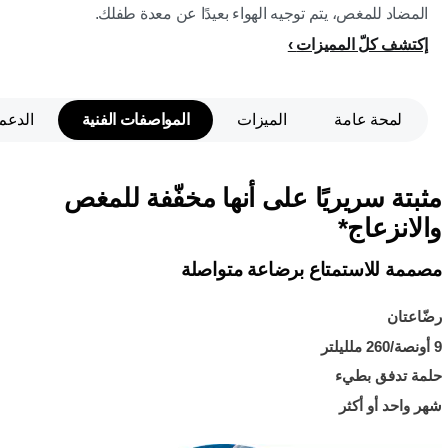
المضاد للمغص، يتم توجيه الهواء بعيدًا عن معدة طفلك.
إكتشف كلّ المميزات
لمحة عامة
الميزات
المواصفات الفنية
الدعم
مثبتة سريريًا على أنها مخفّفة للمغص
والانزعاج*
مصممة للاستمتاع برضاعة متواصلة
رضّاعتان
9 أونصة/260 ملليلتر
حلمة تدفق بطيء
شهر واحد أو أكثر