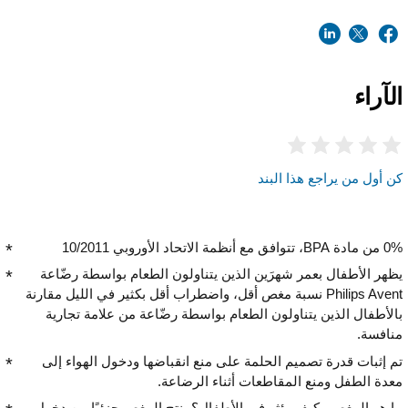
الآراء
كن أول من يراجع هذا البند
0% من مادة BPA، تتوافق مع أنظمة الاتحاد الأوروبي 10/2011
يظهر الأطفال بعمر شهرَين الذين يتناولون الطعام بواسطة رضّاعة
Philips Avent نسبة مغص أقل، واضطراب أقل بكثير في الليل مقارنة
بالأطفال الذين يتناولون الطعام بواسطة رضّاعة من علامة تجارية
منافسة.
تم إثبات قدرة تصميم الحلمة على منع انقباضها ودخول الهواء إلى
معدة الطفل ومنع المقاطعات أثناء الرضاعة.
ما هو المغص وكيف يؤثر في الأطفال؟ ينتج المغص جزئيًا من دخول