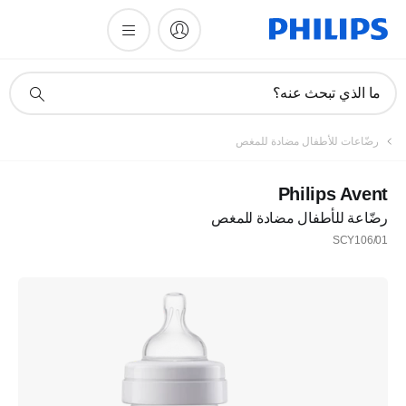
أيقونة
ما الذي تبحث عنه؟
دعم
البحث
رضّاعات للأطفال مضادة للمغص
Philips Avent
رضّاعة للأطفال مضادة للمغص
SCY106/01