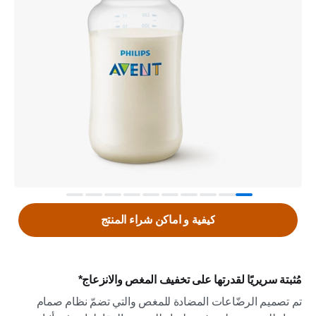
كيفية و اماكن شراء المنتج
مُثبتة سريريًا لقدرتها على تخفيف المغص والانزعاج*
تم تصميم الرضّاعات المضادة للمغص والتي تضمّ نظام صمام