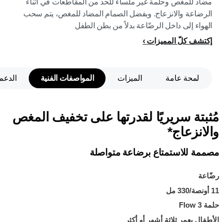
مضاد للمغص وحلمة غير ملساء للحد من المقاطعات في أثناء
الرضاعة والانزعاج. وبفضل الصمام المضاد للمغص، يتم سحب
الهواء إلى داخل الرضّاعة بدلاً من بطن الطفل
إكتشف كلّ المميزات
لمحة عامة
الميزات
المواصفات الفنية
الدعم
مُثبتة سريريًا لقدرتها على تخفيف المغص
والانزعاج*
مصممة للاستمتاع برضاعة متواصلة
رضّاعة
11 أونصة/330 مل
حلمة Flow 3
الأطفال بعمر ثلاثة أشهر أو أكثر