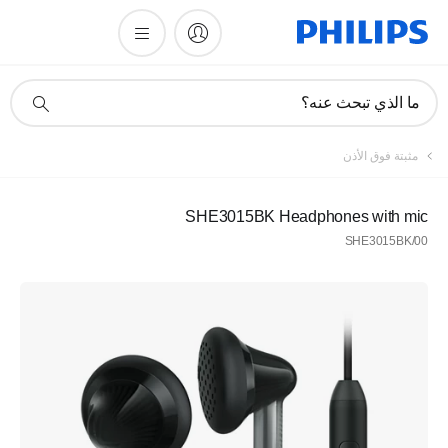
أيقونة
ما الذي تبحث عنه؟
دعم
البحث
مثبتة فوق الأذن
SHE3015BK Headphones with mic
SHE3015BK/00