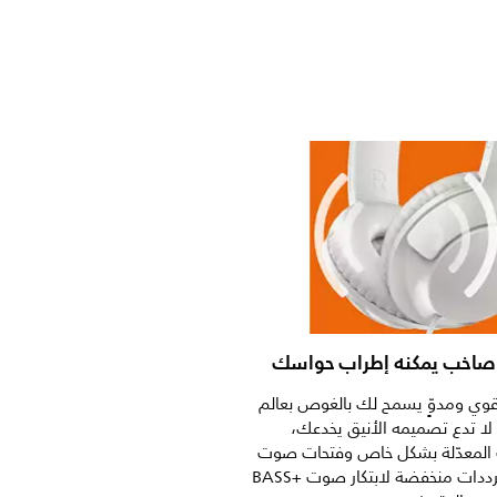
صاخب يمكنه إطراب حواسك
وي ومدوٍّ يسمح لك بالغوص بعالم
ا تدع تصميمه الأنيق يخدعك،
المعدّلة بشكل خاص وفتحات صوت
الجهير تنتج ترددات منخفضة لابتكار صوت BASS+‎