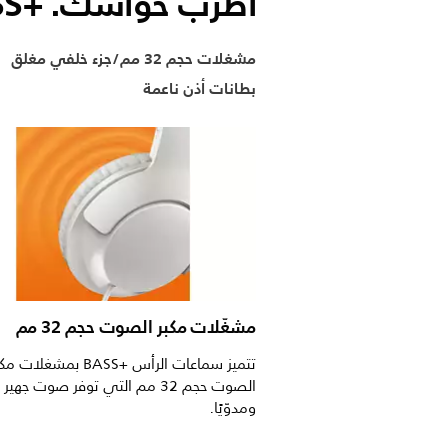
أطرب حواسك. BASS+‎
مشغلات حجم 32 مم/جزء خلفي مغلق
بطانات أذن ناعمة
مشغّلات مكبر الصوت حجم 32 مم
تتميز سماعات الرأس BASS+‎ بمشغلات 
الصوت حجم 32 مم التي توفر صوت جهير 
ومدوّيًا.