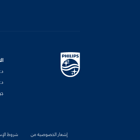
ال
دع
دع
جه
إشعار الخصوصية من
شروط الإس