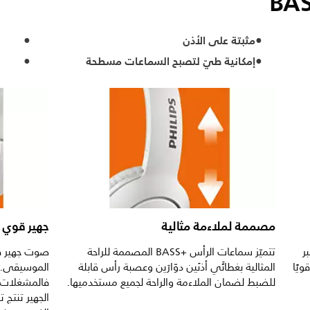
مثبتة على الأذن
إمكانية طيّ لتصبح السماعات مسطحة
مصممة لملاءمة مثالية
جهير قوي 
مكبر
تتميّز سماعات الرأس BASS+‎ المصممة للراحة
صوت جهير ق
قويًا
المثالية بغطائَي أذنَين دوّارَين وعصبة رأس قابلة
الموسيقى. ل
للضبط لضمان الملاءمة والراحة لجميع مستخدميها.
فالمشغلات 