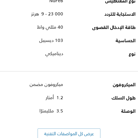
نوع المغناطيس
NdFeB
الاستجابة للتردد
9‎ - 23 000 هرتز
طاقة الإدخال القصوى
40 مللي واط
الحساسية
103 ديسيبل
نوع
ديناميكي
الميكروفون
ميكروفون مضمن
طول السلك
1.2 أمتار
الوصلة
3.5 ملليمترًا
عرض كل المواصفات التقنية