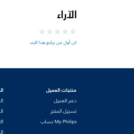
الآراء
كن أول من يراجع هذا البند
منتجات العميل
ال
دعم العميل
ال
تسجيل المنتج
ال
My Philips حساب
ال
ال