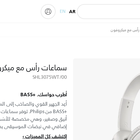
EN
AR
My Philips
رأس مع ميكروفون
سماعات رأس مع ميكر
SHL3075WT/00
أطرب حواسك. BASS+‎
أعِد الجهير القوي والصاخب إلى
BASS+‎ من Philips. ت
أنيق وصغير، وهي مخصصة للأشخاص
إضافي في نبضات الموسيقى بدو
إكتشف كلّ المميزات