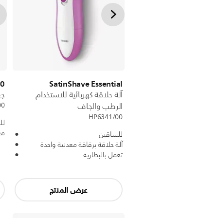
ies
SatinShave Essential
آلة حلاقة كهربائية للاستخدام
جه
00
الرطب والجاف
HP6341/00
لل
مع
للساقَين
آلة حلاقة برقاقة معدنية واحدة
تعمل بالبطارية
عرض المنتج