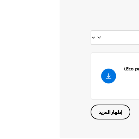
Eco p
إظهار المزيد