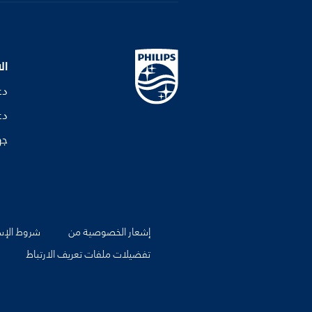
ال
دع
دع
جه
إشعار الخصوصية من
شروط الإس
تفضيلات ملفات تعريف الارتباط