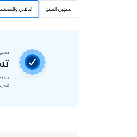
تسجيل المنتج
الدلائل والمستند
تسجي
تس
ستتمك
على ا