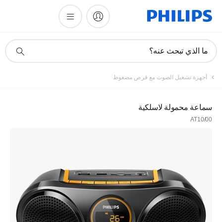
أيقونة
ما الذي تبحث عنه؟
دعم
البحث
أجهزة تشغيل الصوت مع قرص مضغوط
سماعة محمولة لاسلكية
AT10/00