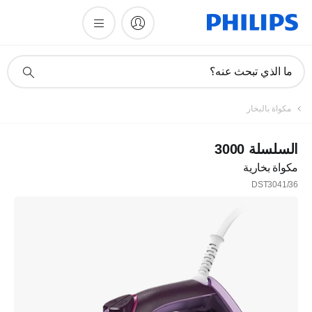
أيقونة
ما الذي تبحث عنه؟
دعم
البحث
مكواة بالبخار
السلسلة 3000
مكواة بخارية
DST3041/36