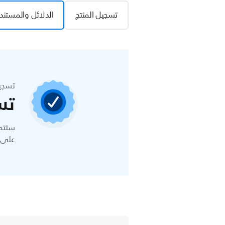
تسجيل المنتج
الدلائل والمستند
تسجي
تس
ستتمك
على ا