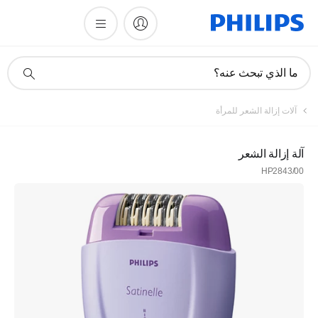
أيقونة
ما الذي تبحث عنه؟
دعم
البحث
آلات إزالة الشعر للمرأة
آلة إزالة الشعر
HP2843/00