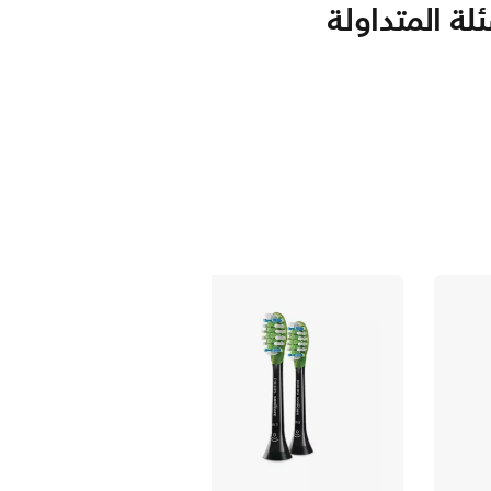
لة المتداولة
HX9062/67