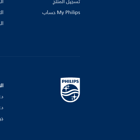
تسجيل المنتج
ال
My Philips حساب
ال
ال
ال
دع
دع
جه