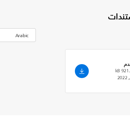
تندات
دم