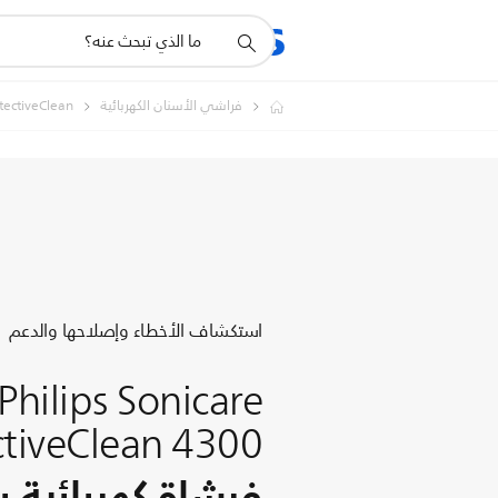
أيقونة
المنتجات
الدعم
دعم
البحث
فراشي الأسنان الكهربائية
tectiveClean
استكشاف الأخطاء وإصلاحها والدعم
Philips Sonicare
ctiveClean 4300
فرشاة كهربائية ب