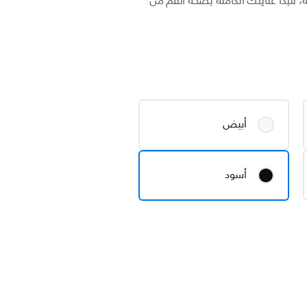
، لتبدأ عنايتك الكاملة بصحة الفم من
أبيض
أسود