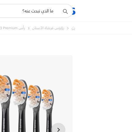
أيقونة
المنتجات
الدعم
دعم
البحث
رؤوس فرشاة الأسنان
رأس A3 Premium المتكامل