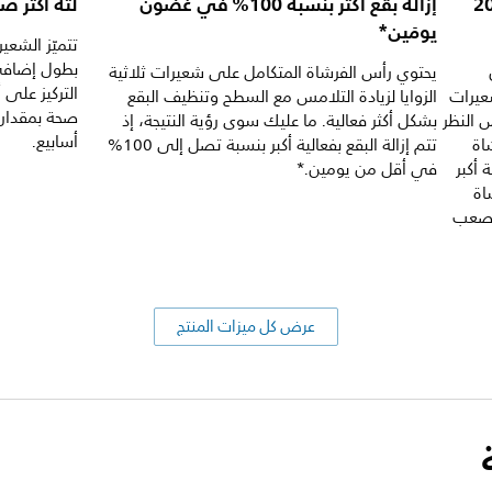
كمية أكبر من البلاك تصل إلى 20
إزالة بقع أكثر بنسبة 100% في غضون
لثة أكثر صحة حتى 15 
يومَين*
تتميّز الشعي
بطول إضافي 
يحتوي رأس الفرشاة المتكامل على شعيرات ثلاثية
التركيز على 
عيرات
الزوايا لزيادة التلامس مع السطح وتنظيف البقع
ض النظر
بشكل أكثر فعالية. ما عليك سوى رؤية النتيجة، إذ
أسابيع.
اة
تتم إزالة البقع بفعالية أكبر بنسبة تصل إلى 100%
 أكبر
في أقل من يومين.*
فرشاة
 يصعب
عرض كل ميزات المنتج