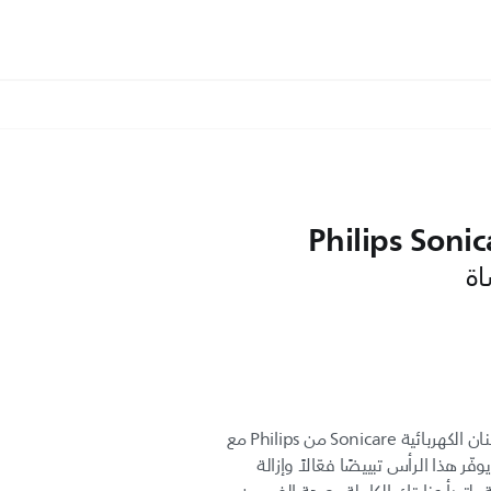
Philips Sonic
اختبر أفضل ما تقدّمه فراشي الأسنان الكهربائية Sonicare من Philips مع
ّر هذا الرأس تبييضًا فعّالاً وإزالة