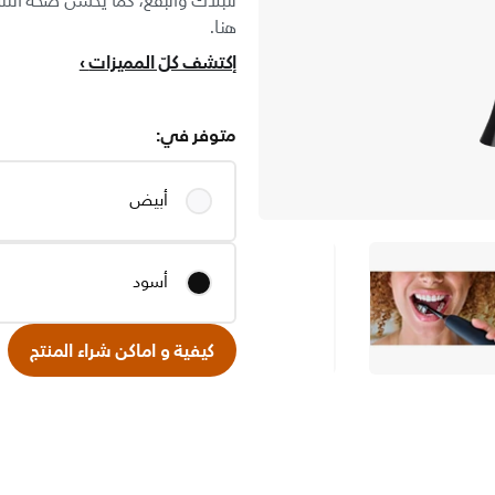
للبلاك والبقع، كما يحسّن صحة اللثة
هنا.
إكتشف كلّ المميزات
متوفر في:
أبيض
أسود
كيفية و اماكن شراء المنتج