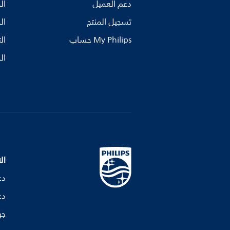
دعم العميل
ال
تسجيل المنتج
ال
My Philips حساب
ال
ال
ال
دع
دع
جه