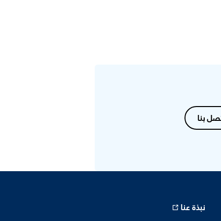
صل بنا
نبذة عنا