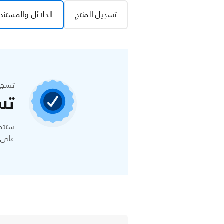
تسجيل المنتج
الدلائل والمستند
تسجي
تس
ستتمك
على ا