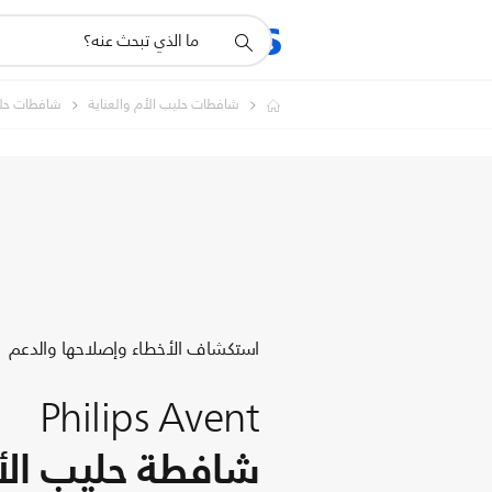
أيقونة
المنتجات
الدعم
دعم
البحث
شافطات حليب الأم والعناية
شافطات حلي
استكشاف الأخطاء وإصلاحها والدعم
Philips Avent
شافطة حليب الأم