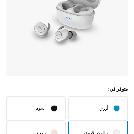
متوفر في:
أزرق
أسود
باللون الأبيض
زهري