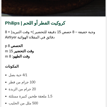
كروكيت الفطر أو اللحم | Philips
وجبة خفيفة – 8 حصص 15 دقيقة للتحضير )+ وقت التبريد( + 8
دقائق في المقلاة الهوائية Airfryer
الحصص
8 p
وقت التحضير
15 m
وقت الطهو:
8 m
المكونات
4/1 حبة بصل
100 جرام من فطر
20 جرام من الزبدة
1,5 ملعقة طحين كبيرة ممتلئة
500 ملل من الحليب