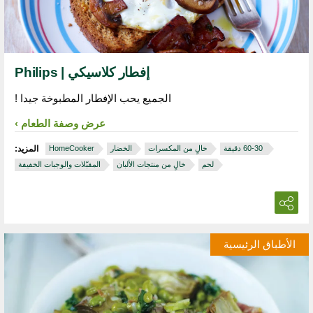
إفطار كلاسيكي | Philips
الجميع يحب الإفطار المطبوخة جيدا !
عرض وصفة الطعام
‏ 30‏-60 دقيقة
خالٍ من المكسرات
الخضار
HomeCooker
المزيد:
لحم
خالٍ من منتجات الألبان
المقبّلات والوجبات الخفيفة
الأطباق الرئيسية