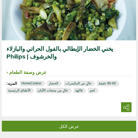
يخني الخضار الإيطالي بالفول الحراتي والبازلاء
والخرشوف | Philips
عرض وصفة الطعام
خالٍ من المكسرات
الخضار
HomeCooker
المزيد:
لحم
فاكهة
خالٍ من منتجات الألبان
الأطباق الرئيسية
عرض الكل