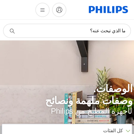
أيقونة
ما الذي تبحث عنه؟
دعم
البحث
لوصفات.
صفات ملهمة ونصائح
أجهزة المطبخ من Philips