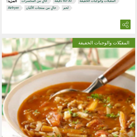
المقبّلات والوجبات الخفيفة
‏ 30‏-60 دقيقة
خالٍ من المكسرات
المزيد:
لحم
خالٍ من منتجات الألبان
Airfryer
المقبّلات والوجبات الخفيفة