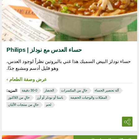
حساء العدس مع نودلز | Philips
حساء نودلز البيض السميك هذا غني بالبروتين نظراً لوجود العدس،
وهو قليل أدسم ومشبع جدًا.
عرض وصفة الطعام
آلة تحضير الحساء
خالٍ من المكسرات
الخضار
المزيد:
المقبّلات والوجبات الخفيفة
باستا أو نودلز أو أرز
خالٍ من اللاكتوز
لحم
خالٍ من منتجات الألبان