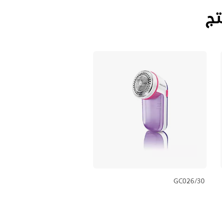
تج
GC026/30