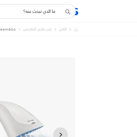
أيقونة
المنتجات
الدعم
دعم
البحث
الكي
قدر بخاري للملابس
Steam&Go قدر بخاري للملابس محمول 