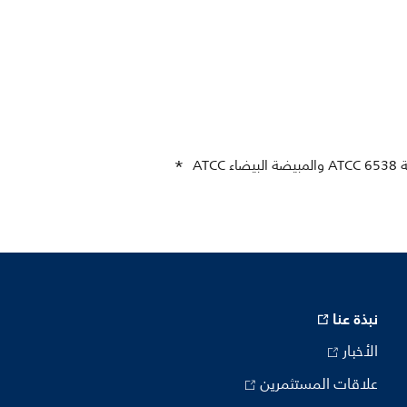
* تم اختبار المنتج من قبل جهة خارجية فحصًا لأنواع البكتيريا التالية: الإشريكية القولونية 8099 والمكورة العنقودية الذهبية ATCC 6538 والمبيضة البيضاء ATCC
نبذة عنا
الأخبار
علاقات المستثمرين