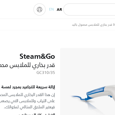
EN
AR
My Philips
باليد
Steam&Go
قدر بخاري للملابس محمو
GC310/35
إزالة سريعة للتجاعيد بمجرد لمسة
إن هذا القدر البخاري للملابس المح
على الثياب وللملابس التي يصعب ك
فيعتبر الملحق المثالي لمكواتك.