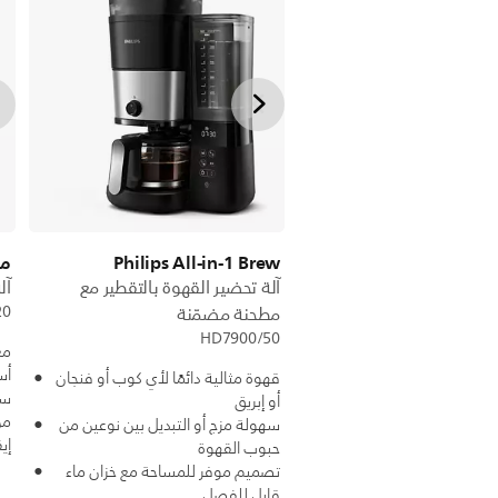
Philips All-in-1 Brew
مج
آلة تحضير القهوة بالتقطير مع
آل
20
مطحنة مضمّنة
HD7900/50
مع
أس
قهوة مثالية دائمًا لأي كوب أو فنجان
سعة 
أو إبريق
من 2 إلى
سهولة مزج أو التبديل بين نوعين من
إي
حبوب القهوة
تصميم موفر للمساحة مع خزان ماء
قابل للفصل