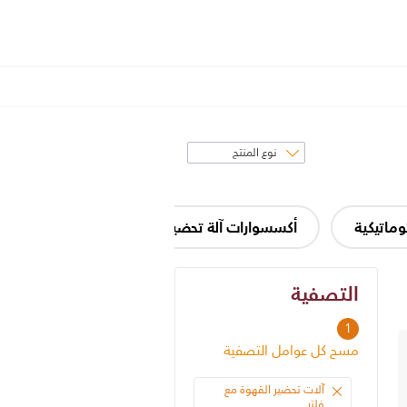
فرز
حسب
وماتيكية
أكسسوارات آلة تحضير القهوة وأجزاؤها
آلة
التصفية
التصفية
1
مسح كل عوامل التصفية
آلات تحضير القهوة مع
فلتر