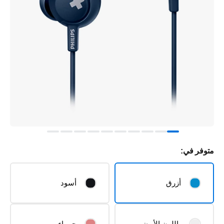
متوفر في:
أزرق
أسود
باللون الأبيض
حمراء