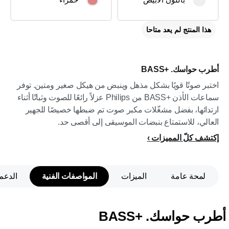
هذا المنتج لم يعد متاحا
أطرب حواسك. BASS+‎
اختبر صوتًا قويًا بشكل مذهل وينبض من هيكل صغير ومتين. توفر
سماعات الأذن BASS+‎ من Philips عزلاً رائعًا للصوت وثباتًا أثناء
ارتدائها، بفضل مشغّلات مكبر صوت تم ضبطها خصيصًا للجهير
العالي، للاستمتاع بنبضات الموسيقى إلى أقصى حد.
إكتشف كلّ المميزات
لمحة عامة
الميزات
المواصفات الفنية
الدعم
أطرب حواسك. BASS+‎