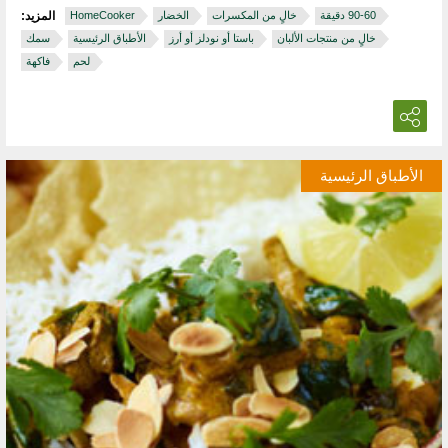
خالٍ من المكسرات
الخضار
HomeCooker
المزيد:
خالٍ من منتجات الألبان
باستا أو نودلز أو أرز
الأطباق الرئيسية
سمك
لحم
فاكهة
الأطباق الرئيسية