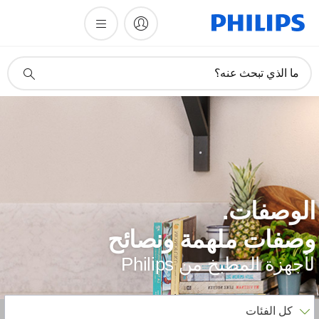
أيقونة
ما الذي تبحث عنه؟
دعم
البحث
لوصفات.
صفات ملهمة ونصائح
أجهزة المطبخ من Philips