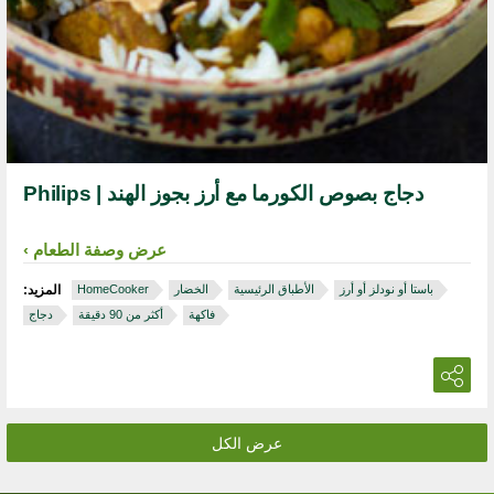
دجاج بصوص الكورما مع أرز بجوز الهند | Philips
عرض وصفة الطعام
باستا أو نودلز أو أرز
الأطباق الرئيسية
الخضار
HomeCooker
المزيد:
فاكهة
أكثر من 90 دقيقة
دجاج
عرض الكل