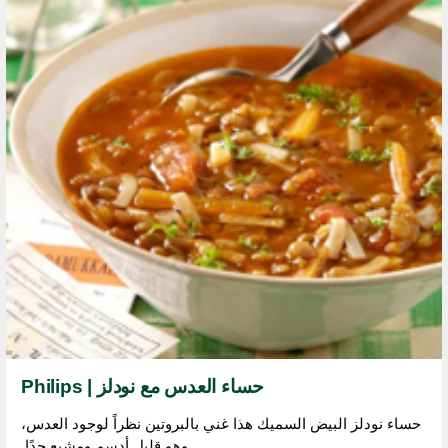
حساء العدس مع نودلز | Philips
حساء نودلز البيض السميك هذا غني بالبروتين نظراً لوجود العدس،
وهو قليل أدسم ومشبع جدًا.