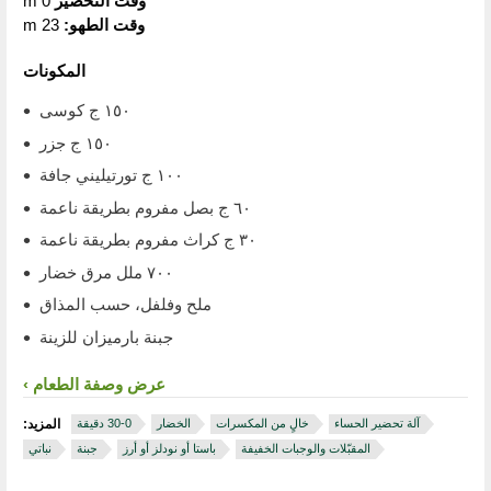
وقت التحضير
0 m
وقت الطهو:
23 m
المكونات
١٥٠ ج كوسى
١٥٠ ج جزر
١٠٠ ج تورتيليني جافة
٦٠ ج بصل مفروم بطريقة ناعمة
٣٠ ج كراث مفروم بطريقة ناعمة
٧٠٠ ملل مرق خضار
ملح وفلفل، حسب المذاق
جبنة بارميزان للزينة
عرض وصفة الطعام
آلة تحضير الحساء
خالٍ من المكسرات
الخضار
المزيد:
المقبّلات والوجبات الخفيفة
باستا أو نودلز أو أرز
جبنة
نباتي