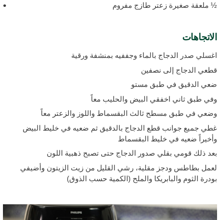
 ملعقة صغيرة زعتر طازج مفروم
لاتجاهات
غسلي صدر الدجاج بالماء وجففيه بمنشفة ورقية
طعي الدجاج إلى نصفين
عي الدقيق في طبق مستو
في طبق ثاني اخفقي البيض والحليب معاً
ضعي في طبق مسطح ثالث البقسماط واللوز والزعتر معاً
طي جميع جوانب قطع الدجاج بالدقيق ثم ضعيه في خليط البيض
أخيراً ضعيه في خليط البقسماط
عد ذلك قومي بقلي صدور الدجاج حتى تصبح ذهبية اللون
عمل بطاطس ودجز مقلية، رشي القليل من زيت الزيتون وأضيفي
ودرة الثوم والبابريكا والملح (الكمية حسب الذوق)