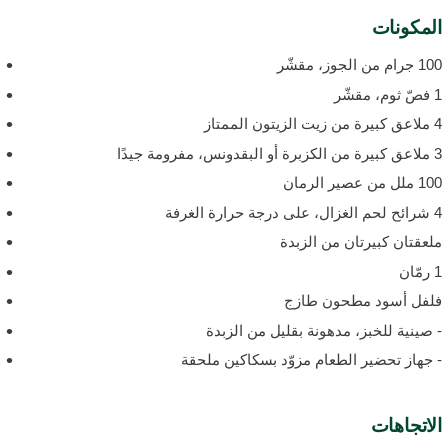
لمكونات
جرام من الجوز، مقشّر
م، مقشّر
يت الزيتون الممتاز
أو البقدونس، مفرومة جيدًا
ملل من عصير الرمان
لى درجة حرارة الغرفة
لعقتان كبيرتان من الزبدة
ّان
لفل أسود مطحون طازج
 صينية للخبز، مدهونة بقليل من الزبدة
 جهاز تحضير الطعام مزوّد بسكاكين ملحقة
لاتجاهات