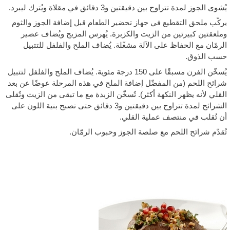
شوى الجوز لمدة تتراوح بين دقيقتين و3 دقائق في مقلاة ويُترك ليبرد.
ركّب ملحق التقطيع في جهاز تحضير الطعام قبل إضافة الجوز والثوم
ملعقتين كبيرتين من الزيت والكزبرة. يُهرس المزيج ويُضاف عصير
لرمّان مع الحفاظ على الآلة مشغّلة. يُضاف الملح والفلفل للتتبيل
سب الذوق.
يُسخّن الفرن مسبقًا على 150 درجة مئوية. يُضاف الملح والفلفل لتتبيل
رائح اللحم (من المفضّل إضافة الملح في هذه المرحلة عوضًا عن بعد
لقلي لأنه يظهر النكهة أكثر). تُسخّن الزبدة مع ما تبقى من الزيت وتُقلى
الشرائح لمدة تتراوح بين دقيقتين و3 دقائق حتى تصبح بنية اللون على
ن تُقلب في منتصف عملية القلي.
ُقدّم شرائح اللحم مع صلصة الجوز وحبوب الرمّان.