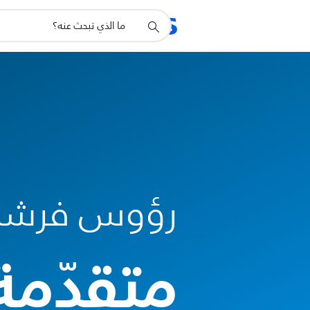
أيقونة
دعم
البحث
رؤوس فرشاة
متقدّمة