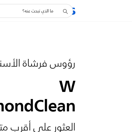
أيقونة
دعم
البحث
رؤوس فرشاة الأسن
W
mondClean
العثور على أقرب مت