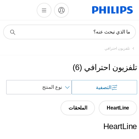
أيقونة
ما الذي تبحث عنه؟
دعم
البحث
تلفزيون احترافي
تلفزيون احترافي
(
6
)
فرز
التصفية
حسب
HeartLine
الملحقات
HeartLine