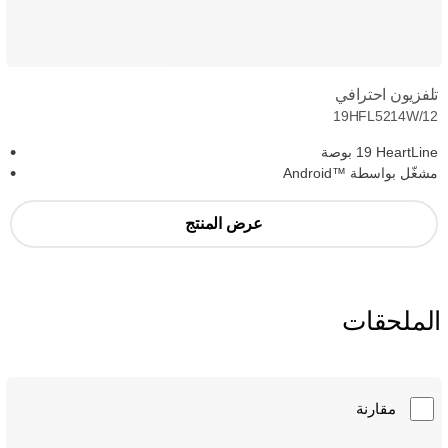
تلفزيون احترافي
19HFL5214W/12
HeartLine‏ 19 بوصة
مشغّل بواسطة Android™‎
عرض المنتج
الملحقات
مقارنة