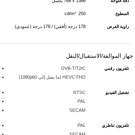
1366 x‏ 768 بكسل
دقة اللوحة
250 cd/m²
السطوع
178 درجة (أفقي) / 178 درجة (عمودي)
زاوية العرض
جهاز الموالفة/الاستقبال/النقل
DVB-T/T2/C
تلفزيون رقمي
HEVC FHD ‏(ما يصل إلى 1080p60)
NTSC
تشغيل الفيديو
PAL
SECAM
PAL
تلفزيون تناظري
SECAM