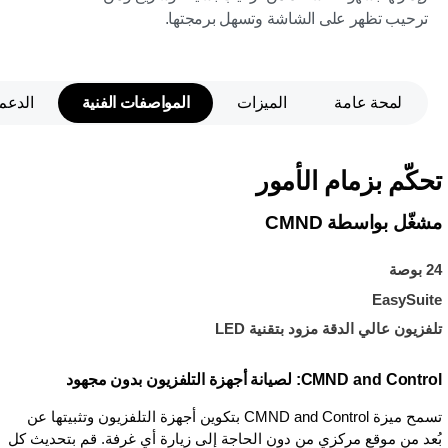
ترحيب تظهر على الشاشة وتسهل برمجتها.
لمحة عامة
الميزات
المواصفات الفنية
الدعم
تحكّم بزمام الأمور
مشغّل بواسطة CMND
24 بوصة
EasySuite
تلفزيون عالي الدقة مزود بتقنية LED
CMND and Control: لصيانة أجهزة التلفزيون بدون مجهود
تسمح ميزة CMND and Control بتكوين أجهزة التلفزيون وتثبيتها عن
بُعد من موقع مركزي من دون الحاجة إلى زيارة أي غرفة. قم بتحديث كل