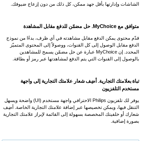
الشاشات وإدارتها بأقل جهد ممكن، كل ذلك من دون إزعاج ضيوفك.
متوافق مع MyChoice. حل مضمّن للدفع مقابل المشاهدة
قدّم محتوى يمكن الدفع مقابل مشاهدته في أي ظرف، بدءًا من نموذج
الدفع مقابل الوصول إلى كل القنوات، ووصولاً إلى المحتوى المتميّز
المحدد. إن MyChoice عبارة عن حل مضمّن يسمح للمشاهدين
بالوصول إلى القنوات التي يتم الدفع لمشاهدتها عبر رمز أو بطاقة.
تباهَ بعلامتك التجارية. أضِف شعار علامتك التجارية إلى واجهة
مستخدم التلفزيون
يوفر لك تلفزيون Philips الاحترافي واجهة مستخدم (UI) واضحة ويسهل
التنقل فيها، ويمكن تخصيصها عبر إضافة علامتك التجارية الخاصة. أضِف
شعارك أو خلفيتك المخصصة بسهولة إلى القائمة لإبراز علامتك التجارية
بصورة إضافية.