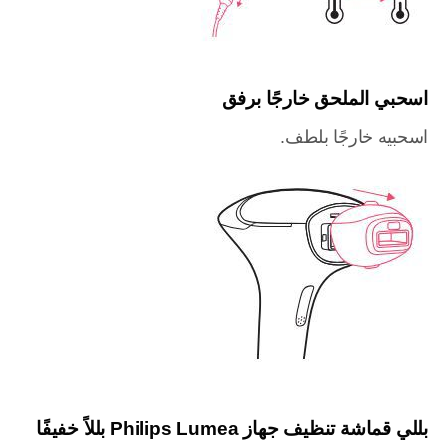
اسحبي الملحق خارجًا برفق
اسحبيه خارجًا بلطف.
بللي قماشة تنظيف جهاز Philips Lumea بللاً خفيفًا