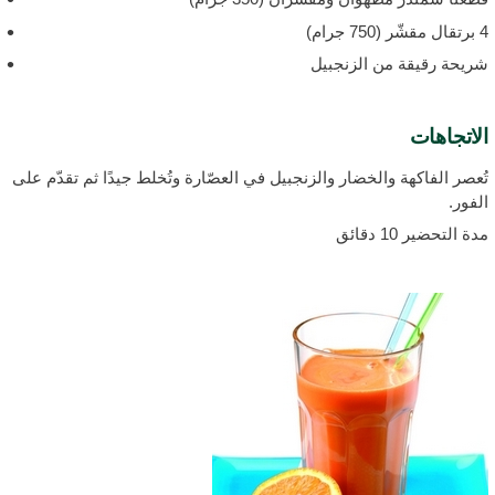
ر (750 جرام)
ريحة رقيقة من الزنجبيل
لاتجاهات
ُعصر الفاكهة والخضار والزنجبيل في العصّارة وتُخلط جيدًا ثم تقدّم على
لفور.
دة التحضير 10 دقائق