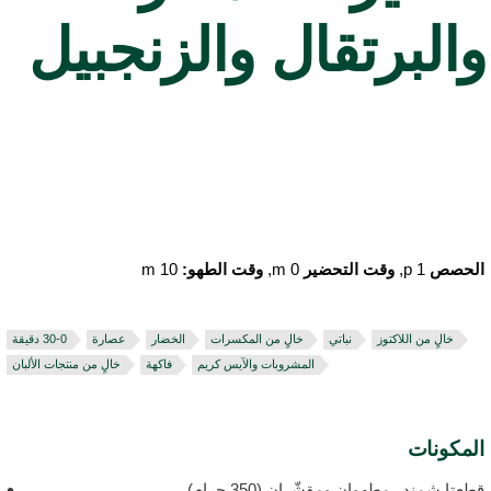
البرتقال والزنجبيل
لحصص
1 p,
وقت التحضير
0 m,
وقت الطهو:
10 m
خالٍ من اللاكتوز
نباتي
خالٍ من المكسرات
الخضار
عصارة
المشروبات والآيس كريم
فاكهة
خالٍ من منتجات الألبان
لمكونات
طعتا شمندر مطهوان ومقشّران (350 جرام)