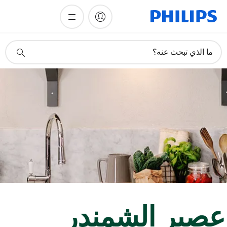
أيقونة
ما الذي تبحث عنه؟
دعم
البحث
صير الشمندر