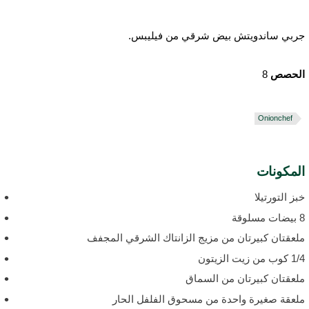
ربي ساندويتش بيض شرقي من فيليبس.
لحصص
8
Onionchef
لمكونات
بز التورتيلا
 مسلوقة
لعقتان كبيرتان من مزيج الزانتاك الشرقي المجفف
وب من زيت الزيتون
لعقتان كبيرتان من السماق
لعقة صغيرة واحدة من مسحوق الفلفل الحار