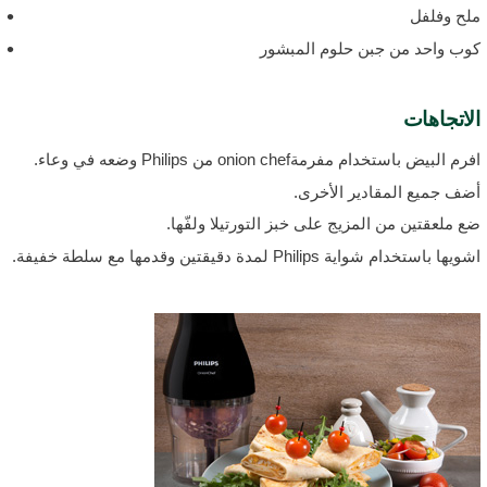
لح وفلفل
وب واحد من جبن حلوم المبشور
لاتجاهات
رم البيض باستخدام مفرمةonion chef من Philips وضعه في وعاء.
ضف جميع المقادير الأخرى.
ع ملعقتين من المزيج على خبز التورتيلا ولفّها.
ويها باستخدام شواية Philips لمدة دقيقتين وقدمها مع سلطة خفيفة.