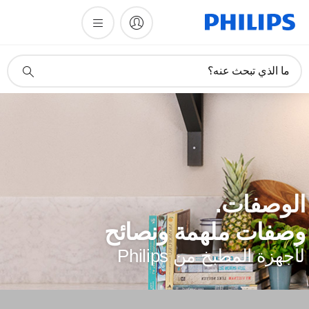
أيقونة
ما الذي تبحث عنه؟
دعم
البحث
لوصفات.
صفات ملهمة ونصائح
أجهزة المطبخ من Philips