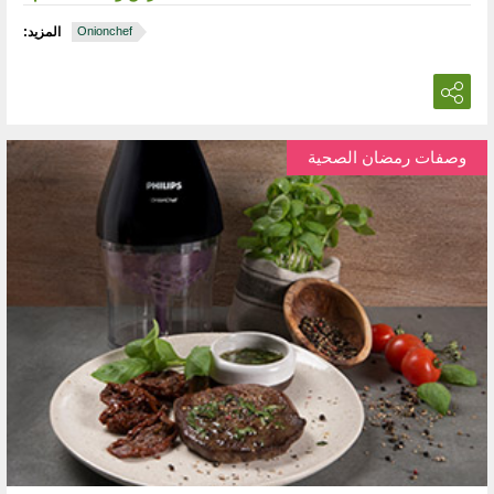
Onionchef
المزيد:
وصفات رمضان الصحية