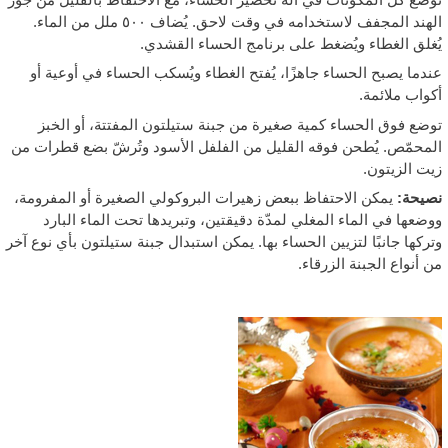
الهند المجفف لاستخدامه في وقت لاحق. يُضاف ٥٠٠ ملل من الماء.
ُغلق الغطاء ويُضغط على برنامج الحساء القشدي.
ندما يصبح الحساء جاهزًا، يُفتح الغطاء ويُسكب الحساء في أوعية أو
كواب ملائمة.
وضع فوق الحساء كمية صغيرة من جبنة ستيلتون المفتتة، أو الخبز
لمحمّص. يُطحن فوقه القليل من الفلفل الأسود وتُرشّ بضع قطرات من
يت الزيتون.
صيحة:
يمكن الاحتفاظ ببعض زهيرات البروكولي الصغيرة أو المفرومة،
وضعها في الماء المغلي لمدّة دقيقتين، وتبريدها تحت الماء البارد
تركها جانبًا لتزيين الحساء بها. يمكن استبدال جبنة ستيلتون بأي نوع آخر
ن أنواع الجبنة الزرقاء.