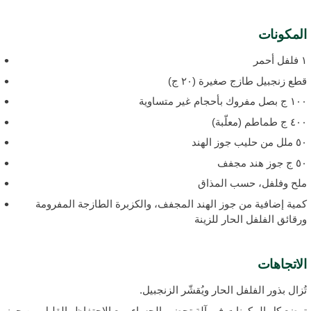
لمكونات
 أحمر
طع زنجبيل طازج صغيرة (٢٠ ج)
بصل مفروك بأحجام غير متساوية
ج طماطم (معلّبة)
 من حليب جوز الهند
جوز هند مجفف
لح وفلفل، حسب المذاق
مية إضافية من جوز الهند المجفف، والكزبرة الطازجة المفرومة
رقائق الفلفل الحار للزينة
لاتجاهات
ُزال بذور الفلفل الحار ويُقشّر الزنجبيل.
وضع كل المكونات في آلة تحضير الحساء، مع الاحتفاظ بالقليل من جوز