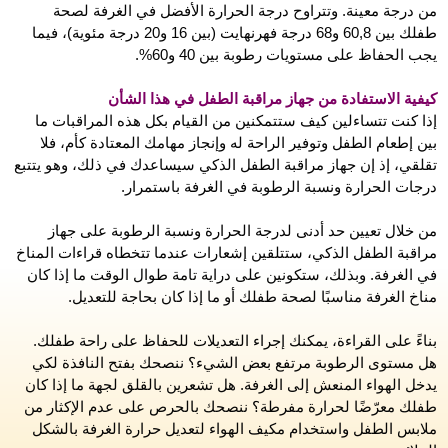
من درجة معينة. وتتراوح درجة الحرارة الأفضل في الغرفة لصحة
طفلك بين 60,8 و68 درجة فهرنهايت (بين 16 و20 درجة مئوية)، فيما
يجب الحفاظ على مستويات رطوبة بين 40 و60%.
كيفية الاستفادة من جهاز مراقبة الطفل في هذا الشأن
إذا كنت تتساءلين كيف ستتمكنين من القيام بكل هذه المراقبات ما
بين إطعام الطفل وتوفير الراحة له وإنجاز مهامك المعتادة كأم، فلا
تقلقي، إذ إن جهاز مراقبة الطفل الذكي سيساعدك في ذلك، وهو يتتبع
درجات الحرارة ونسبة الرطوبة في الغرفة باستمرار.
من خلال تعيين حد أدنى لدرجة الحرارة ونسبة الرطوبة على جهاز
مراقبة الطفل الذكي، ستتلقين إشعارات عندما تتخطاه قراءات المناخ
في الغرفة. وبذلك، ستكونين على دراية تامة طوال الوقت ما إذا كان
مناخ الغرفة مناسبًا لصحة طفلك أو ما إذا كان بحاجة للتعديل.
بناءً على القراءة، يمكنك إجراء التعديلات للحفاظ على راحة طفلك.
هل مستوى الرطوبة مرتفع بعض الشيء؟ ننصحك بفتح النافذة لكي
يدخل الهواء المنعش إلى الغرفة. هل تشعرين بالقلق لجهة ما إذا كان
طفلك معرّضًا لحرارة مفرطة؟ ننصحك بالحرص على عدم الإكثار من
ملابس الطفل واستخدام مكيف الهواء لتعديل حرارة الغرفة بالشكل