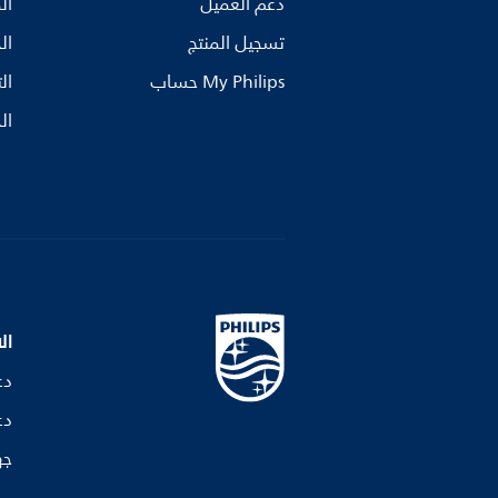
دعم العميل
ال
تسجيل المنتج
ال
My Philips حساب
ال
ال
ال
دع
دع
جه