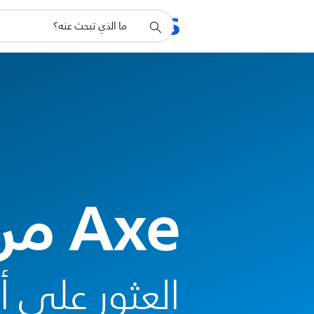
أيقونة
المنتجات
الدعم
دعم
البحث
Axe من Philips
العثور على 