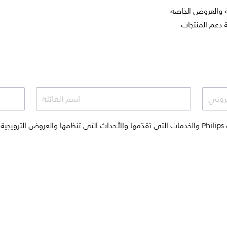
 والعروض الخاصة
عم المنتجات
تروني
اسم العائلة
أودّ تلقي المراسلات الترويجية حول منتجات Philips والخدمات التي تقدّمها والأحداث التي تنظمها