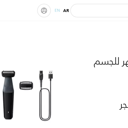
EN
AR
My Philips
هر للجسم
جر