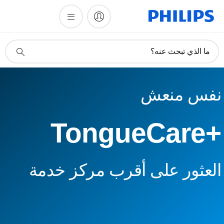
أيقونة
ما الذي تبحث عنه؟
دعم
البحث
نفس منعش
TongueCare+‎
العثور على أقرب مركز خدمة