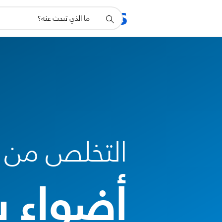
أيقونة
المنتجات
الدعم
دعم
البحث
التخلص من ا
أضواء ب