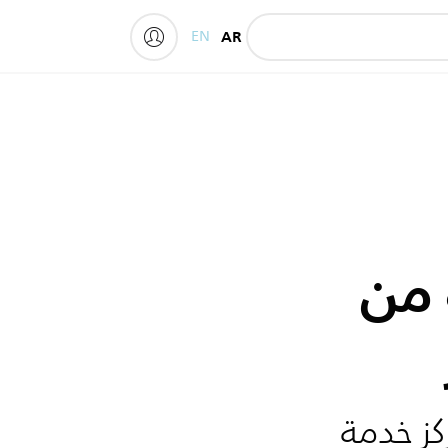
EN
AR
My Philips
 من
كز خدمة