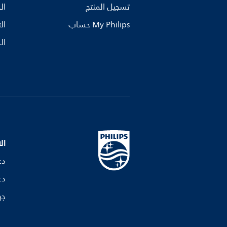
تسجيل المنتج
ال
My Philips حساب
ال
ال
ال
دع
دع
جه