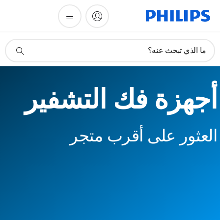
أيقونة
ما الذي تبحث عنه؟
دعم
البحث
أجهزة فك التشفير
العثور على أقرب متجر