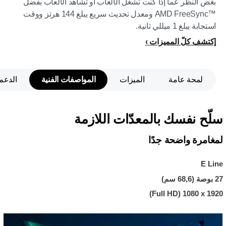
بغض النظر عما إذا كنت تشغّل الألعاب أو تشاهد الألعاب بفضل
AMD FreeSync™‎ ومعدل تحديث سريع يبلغ 144 هرتز ووقت
استجابة يبلغ 1 ميللي ثانية.
إكتشف كلّ المميزات
لمحة عامة
الميزات
المواصفات الفنية
الدعم
سلّح نفسك بالمعدّات اللازمة
لمغامرة واضحة جدًا
E Line
27 بوصة (68,6 سم)
1920 x ‏1080 (Full HD)