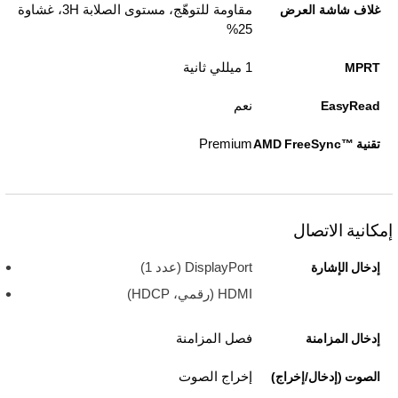
مقاومة للتوهّج، مستوى الصلابة 3H، غشاوة
غلاف شاشة العرض
25%
1 ميللي ثانية
MPRT
نعم
EasyRead
Premium
تقنية AMD FreeSync™‎
إمكانية الاتصال
DisplayPort (عدد 1)
إدخال الإشارة
HDMI (رقمي، HDCP)
فصل المزامنة
إدخال المزامنة
إخراج الصوت
الصوت (إدخال/إخراج)