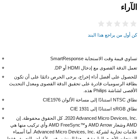
الآراء
كن أول من يراجع هذا البند
تساوي قيمة وقت الاستجابة SmartResponse
تعمل الدقة القصوى مع إدخال HDMI أو DP.
للحصول على أفضل أداء إخراج، يرجى الحرص دائمًا على أن تكون
بطاقة الرسوميات قادرة على تحقيق الدقة القصوى ومعدل التحديث
الأقصى لشاشة Philips هذه.
نطاق NTSC استنادًا إلى مساحة الألوان CIE1976
نطاق sRGB استنادًا إلى CIE 1931
‎2020 Advanced Micro Devices, Inc.‎. كل الحقوق محفوظة. إن
AMD وشعار AMD Arrow وAMD FreeSync™‎ وأي تركيب منها هي
علامات تجارية لشركة Advanced Micro Devices, Inc.‎. أما أسماء
المنتجات الأخرى الواردة في هذا المنشور فهي لأغراض التعريف فقط