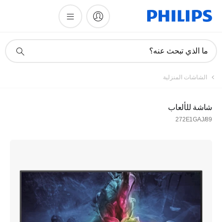
أيقونة
ما الذي تبحث عنه؟
دعم
البحث
الشاشات المنزلية
شاشة للألعاب
272E1GAJ/89