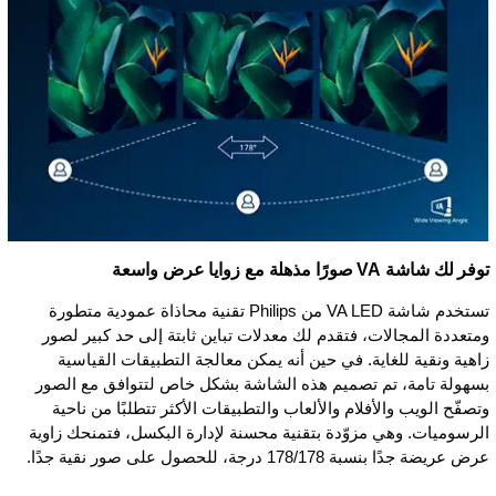
توفر لك شاشة VA صورًا مذهلة مع زوايا عرض واسعة
تستخدم شاشة VA LED من Philips تقنية محاذاة عمودية متطورة
ومتعددة المجالات، فتقدم لك معدلات تباين ثابتة إلى حد كبير لصور
زاهية ونقية للغاية. في حين أنه يمكن معالجة التطبيقات القياسية
بسهولة تامة، تم تصميم هذه الشاشة بشكل خاص لتتوافق مع الصور
وتصفّح الويب والأفلام والألعاب والتطبيقات الأكثر تتطلبًا من ناحية
الرسوميات. وهي مزوّدة بتقنية محسنة لإدارة البكسل، فتمنحك زاوية
عرض عريضة جدًا بنسبة 178/178 درجة، للحصول على صور نقية جدًا.