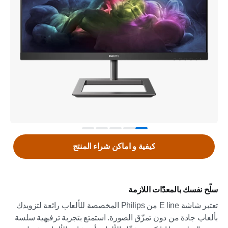
كيفية و اماكن شراء المنتج
سلّح نفسك بالمعدّات اللازمة
تعتبر شاشة E line من Philips المخصصة للألعاب رائعة لتزويدك
بألعاب جادة من دون تمزّق الصورة. استمتع بتجربة ترفيهية سلسة