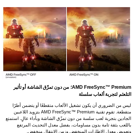
AMD FreeSync™ Premium؛ من دون تمزّق الشاشة أو تأثير
التلعثم لتجربة ألعاب سلسلة
ليس من الضروري أن يكون تشغيل الألعاب متقطعًا أو يتضمن أطرًا
متقطعة. تقوم تقنية AMD FreeSync™ Premium بتزويد اللاعبين
الجادين بتجربة لعب سلسة من دون تمزّق الشاشة وبأداء عالٍ. استمتع
باللعب بثقة تامة بدون مساومات، بفضل معدل التحديث المرتفع
وتعويض معدل الإطارات المنخفض وزمن الانتقال منخفض.