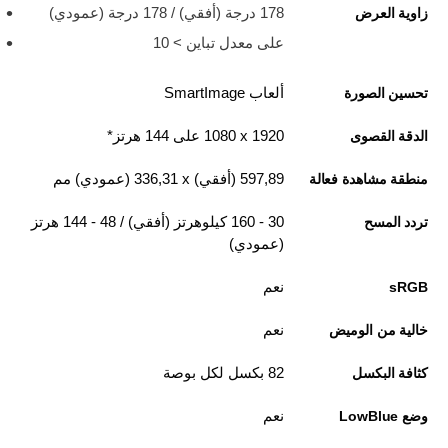
178 درجة (أفقي) / 178 درجة (عمودي)
زاوية العرض
على معدل تباين > 10
ألعاب SmartImage
تحسين الصورة
1920 x‏ 1080 على 144 هرتز*
الدقة القصوى
597,89 (أفقي) x‏ 336,31 (عمودي) مم
منطقة مشاهدة فعالة
30 - 160 كيلوهرتز (أفقي) / 48 - 144 هرتز
تردد المسح
(عمودي)
نعم
sRGB
نعم
خالية من الوميض
82 بكسل لكل بوصة
كثافة البكسل
نعم
وضع LowBlue