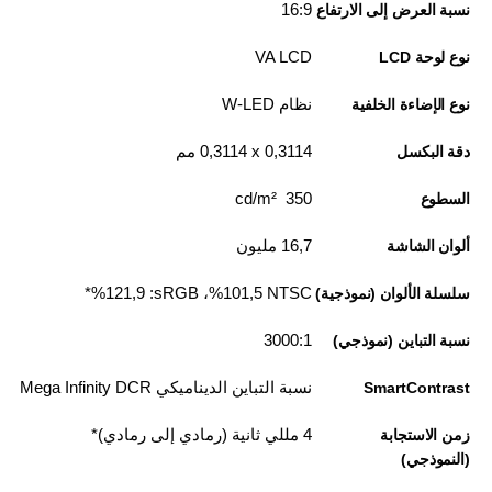
16:9
نسبة العرض إلى الارتفاع
VA LCD
نوع لوحة LCD
نظام W-LED
نوع الإضاءة الخلفية
0,3114 x ‏0,3114 مم
دقة البكسل
350 cd/m²
السطوع
16,7 مليون
ألوان الشاشة
NTSC ‏101,5‏%، sRGB:‏ 121,9‏%*
سلسلة الألوان (نموذجية)
3000:1
نسبة التباين (نموذجي)
نسبة التباين الديناميكي Mega Infinity DCR
SmartContrast
4 مللي ثانية (رمادي إلى رمادي)*
زمن الاستجابة
(النموذجي)