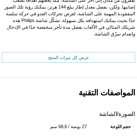
يقفزون من مكان إلى آخر على الشاشة، مما يجعلهم أهدافًا تصعب
إصابتها. ولكن، بفضل معدل إطار يبلغ 144 هرتز، يمكنك رؤية تلك الصور
المفقودة المهمة على الشاشة، لعرض تحركات العدو في حركة سلسة
جدًا بحيث يمكنك استهدافه بكل بسهولة. تشكّل شاشة Philips هذه
شريكك المثالي في الألعاب بفضل مدة تأخر منخفضة جدًا في الإدخال
وانعدام تمزّق الشاشة.
عرض كل ميزات المنتج
المواصفات التقنية
الصورة/الشاشة
27 بوصة / 68,6 سم
حجم اللوحة