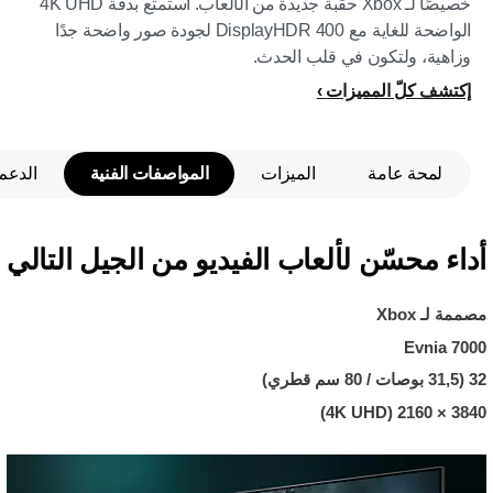
خصيصًا لـ Xbox حقبة جديدة من الألعاب. استمتع بدقة 4K UHD
الواضحة للغاية مع DisplayHDR 400 لجودة صور واضحة جدًا
وزاهية، ولتكون في قلب الحدث.
إكتشف كلّ المميزات
لمحة عامة
الميزات
المواصفات الفنية
الدعم
أداء محسّن لألعاب الفيديو من الجيل التالي
مصممة لـ Xbox
Evnia 7000
32 (31,5 بوصات / 80 سم قطري)
3840‏ × 2160 (4K UHD)