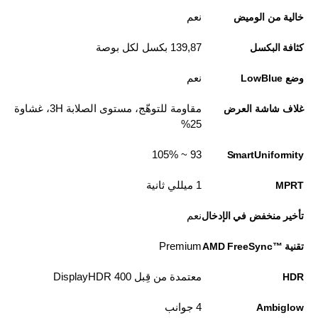
نعم
خالية من الوميض
139,87 بكسل لكل بوصة
كثافة البكسل
نعم
وضع LowBlue
مقاومة للتوهّج، مستوى الصلابة 3H، غشاوة
غلاف شاشة العرض
25%
93 ~ 105%
SmartUniformity
1 ميللي ثانية
MPRT
نعم
تأخير منخفض في الإدخال
Premium
تقنية AMD FreeSync™‎
معتمدة من قِبل DisplayHDR 400
HDR
4 جوانب
Ambiglow