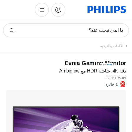
أيقونة
ما الذي تبحث عنه؟
دعم
البحث
الألعاب والترفيه
Evnia Gaming Monitor
دقة 4K، شاشة HDR مع Ambiglow
329M1RV/89
1 جائزة