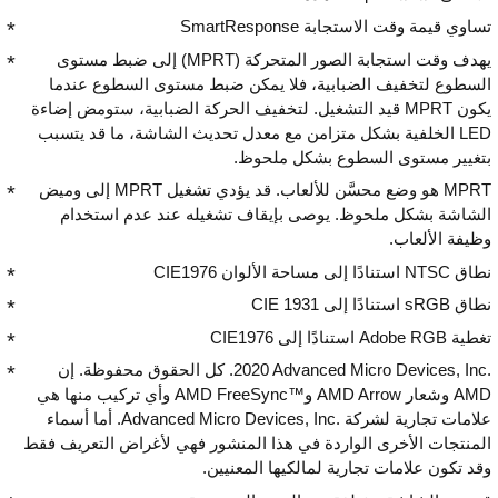
تساوي قيمة وقت الاستجابة SmartResponse
يهدف وقت استجابة الصور المتحركة (MPRT) إلى ضبط مستوى
السطوع لتخفيف الضبابية، فلا يمكن ضبط مستوى السطوع عندما
يكون MPRT قيد التشغيل. لتخفيف الحركة الضبابية، ستومض إضاءة
LED الخلفية بشكل متزامن مع معدل تحديث الشاشة، ما قد يتسبب
بتغيير مستوى السطوع بشكل ملحوظ.
MPRT هو وضع محسَّن للألعاب. قد يؤدي تشغيل MPRT إلى وميض
الشاشة بشكل ملحوظ. يوصى بإيقاف تشغيله عند عدم استخدام
وظيفة الألعاب.
نطاق NTSC استنادًا إلى مساحة الألوان CIE1976
نطاق sRGB استنادًا إلى CIE 1931
تغطية Adobe RGB استنادًا إلى CIE1976
‎2020 Advanced Micro Devices, Inc.‎. كل الحقوق محفوظة. إن
AMD وشعار AMD Arrow وAMD FreeSync™‎ وأي تركيب منها هي
علامات تجارية لشركة Advanced Micro Devices, Inc.‎. أما أسماء
المنتجات الأخرى الواردة في هذا المنشور فهي لأغراض التعريف فقط
وقد تكون علامات تجارية لمالكيها المعنيين.