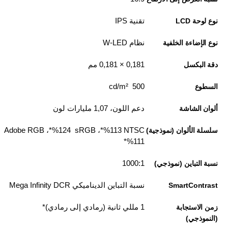
تقنية IPS
نوع لوحة LCD
نظام W-LED
نوع الإضاءة الخلفية
0,181 × 0,181 مم
دقة البكسل
500 cd/m²
السطوع
دعم اللون، 1,07 مليارات لون
ألوان الشاشة
NTSC ‏113‏%*، sRGB ‏ 124‏%*، Adobe RGB
سلسلة الألوان (نموذجية)
1000:1
نسبة التباين (نموذجي)
نسبة التباين الديناميكي Mega Infinity DCR
SmartContrast
1 مللي ثانية (رمادي إلى رمادي)*
زمن الاستجابة
(النموذجي)