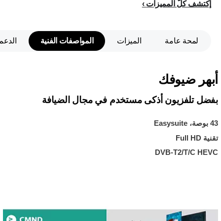
إكتشف كلّ المميزات
لمحة عامة
الميزات
المواصفات الفنية
الدعم
أبهر ضيوفك
بفضل تلفزيون أذكى مستخدم في مجال الضيافة
43 بوصة، Easysuite
تقنية Full HD
DVB-T2/T/C HEVC