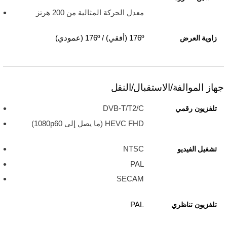
معدل الحركة المثالية من 200 هرتز
176º (أفقي) / 176º (عمودي)
زاوية العرض
جهاز الموالفة/الاستقبال/النقل
DVB-T/T2/C
تلفزيون رقمي
HEVC FHD ‏(ما يصل إلى 1080p60)
NTSC
تشغيل الفيديو
PAL
SECAM
PAL
تلفزيون تناظري