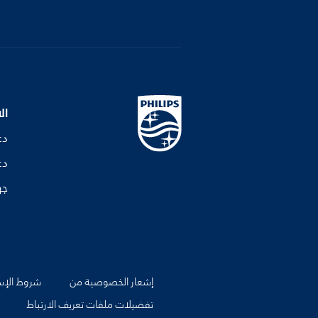
ال
دع
دع
جه
إشعار الخصوصية من
شروط الإس
تفضيلات ملفات تعريف الارتباط