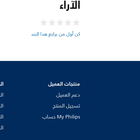
الآراء
كن أول من يراجع هذا البند
منتجات العميل
ال
دعم العميل
ال
تسجيل المنتج
ال
My Philips حساب
ال
ال