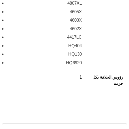
4807XL
4605X
4603X
4602X
4417LC
HQ404
HQ130
HQ6920
1
رؤوس الحلاقة بكل
حزمة