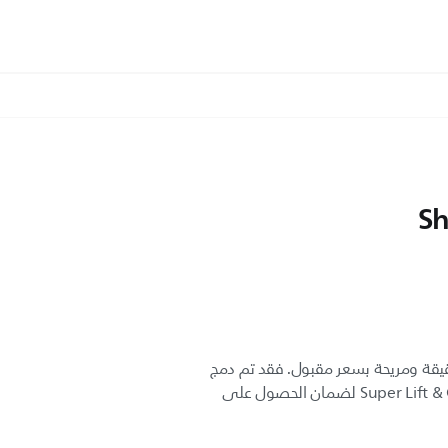
Sh
فير حلاقة دقيقة ومريحة بسعر مقبول. فقد تم دمج
نظام Reflex Action مع تقنية Super Lift & Cut لضمان الحصول على