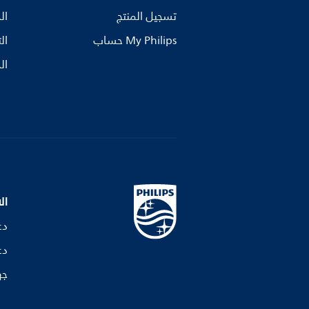
تسجيل المنتج
ال
My Philips حساب
ال
ال
ال
دع
دع
جه