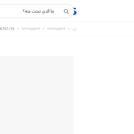
أيقونة
المنتجات
الدعم
دعم
البحث
Unmapped
Unmapped
6707/33