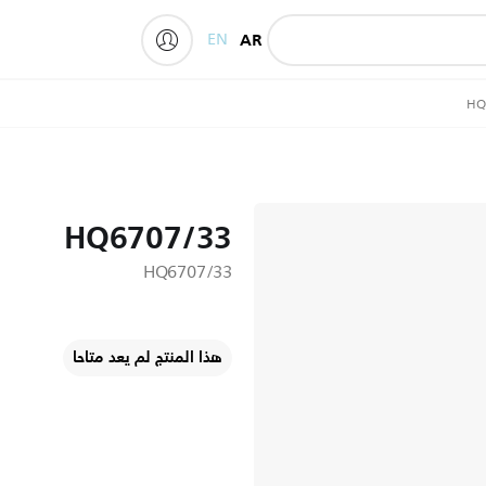
EN
AR
My Philips
HQ
HQ6707/33
HQ6707/33
هذا المنتج لم يعد متاحا