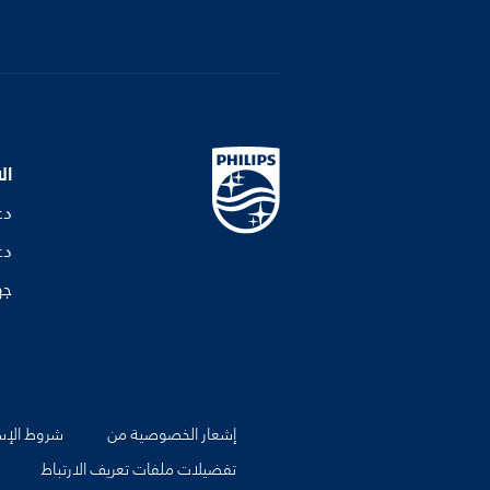
ال
دع
دع
جه
إشعار الخصوصية من
شروط الإس
تفضيلات ملفات تعريف الارتباط