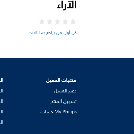
الآراء
كن أول من يراجع هذا البند
منتجات العميل
ال
دعم العميل
ال
تسجيل المنتج
ال
My Philips حساب
ال
ال