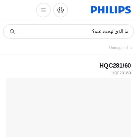
أيقونة
ما الذي تبحث عنه؟
دعم
البحث
Unmapped
HQC281/60
HQC281/60