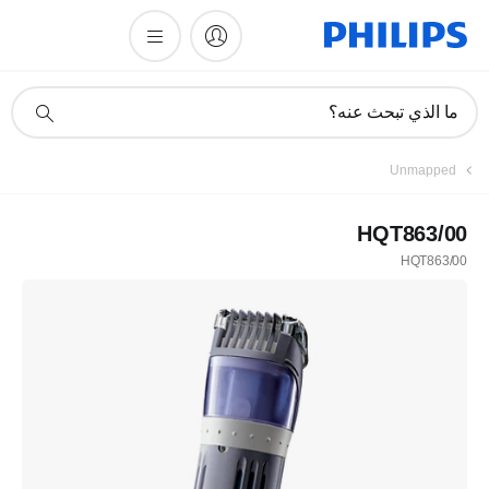
أيقونة
ما الذي تبحث عنه؟
دعم
البحث
Unmapped
HQT863/00
HQT863/00