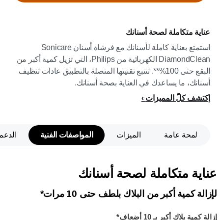
عناية متكاملة لصحة أسنانك
استمتع بعناية كاملة لأسنانك مع فرشاة أسنان Sonicare
DiamondClean الكهربائية من Philips، التي تزيل كمية أكبر من
البقع حتى 100%**. تتتبع تقنيتها المتصلة بالتطبيق عادات تنظيف
أسنانك، ما يساعدك في العناية بصحة أسنانك.
إكتشف كلّ المميزات
لمحة عامة
الميزات
المواصفات الفنية
الدعم
عناية متكاملة لصحة أسنانك
لإزالة كمية أكبر من البلاك بلطف حتى 10 مرات*
إزالة كمية بلاك أكبر بـ 10 أضعاف*