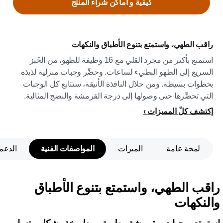
كيفية و اماكن شراء المنتج
راقب الطهي، واستمتع بتنوع الأطباق والنكهات
استمتع بأكثر من مجرد القلي مع 16 وظيفة للطهو، من الخَبز
السريع إلى الطهو البطيء لساعات. وحضِّر وجبات منزلية لذيذة
بخطوات بسيطة. ومن خلال النافذة الأنيقة، ستتابع كل الوجبات
التي تحضِّرها حتى وصولها إلى درجة القرمشة والنضج المثالية.
إكتشف كلّ المميزات
لمحة عامة
الميزات
المواصفات الفنية
الدعم
راقب الطهي، واستمتع بتنوع الأطباق
والنكهات