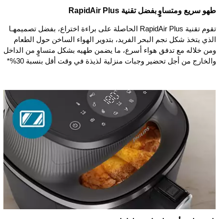
طهو سريع ومتساوٍ بفضل تقنية RapidAir Plus
تقوم تقنية RapidAir Plus الحاصلة على براءة اختراع، بفضل تصميمهـا
الذي يتخذ شكل نجم البحر الفريد، بتدوير الهواء الساخن حول الطعام
ومن خلاله مع تدفق هواء أسرع، ما يضمن طهيه بشكل متساوٍ من الداخل
والخارج من أجل تحضير وجبات منزلية لذيذة في وقت أقل بنسبة 30%*