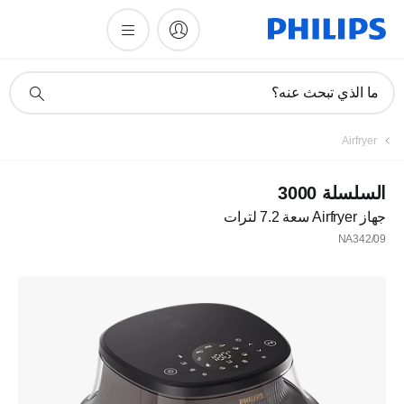
أيقونة
ما الذي تبحث عنه؟
دعم
البحث
Airfryer
السلسلة 3000
جهاز Airfryer سعة 7.2 لترات
NA342/09