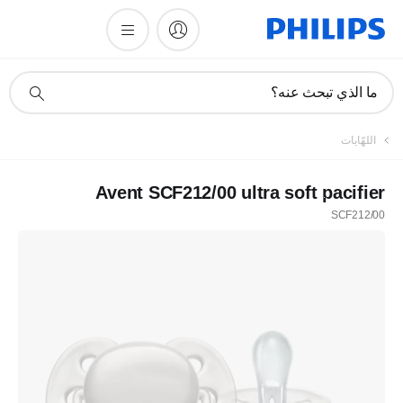
أيقونة
ما الذي تبحث عنه؟
دعم
البحث
اللهّايات
Avent SCF212/00 ultra soft pacifier
SCF212/00