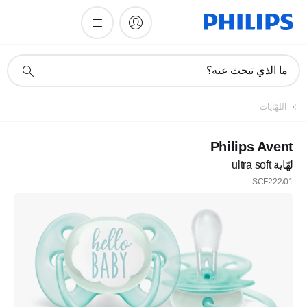
أيقونة
ما الذي تبحث عنه؟
دعم
البحث
اللهّايات
Philips Avent
لهّاية ultra soft
SCF222/01