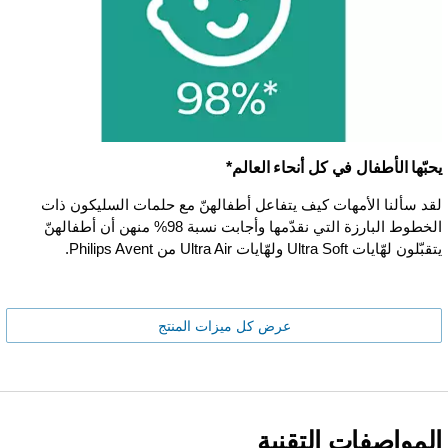
يحبّها الأطفال في كل أنحاء العالم*
لقد سألنا الأمهات كيف يتفاعل أطفالهنّ مع حلمات السليكون ذات
الخطوط البارزة التي نقدّمها وأجابت نسبة 98% منهن أن أطفالهنّ
يتقبّلون لهّايات Ultra Soft ولهّايات Ultra Air من Philips Avent.
عرض كل ميزات المنتج
المواصفات التقنية